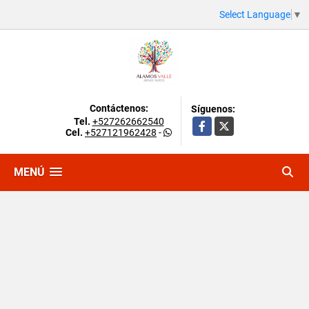
Select Language
▼
Contáctenos:
Síguenos:
Tel.
+527262662540
Facebook
X
Cel.
+527121962428
-
MENÚ