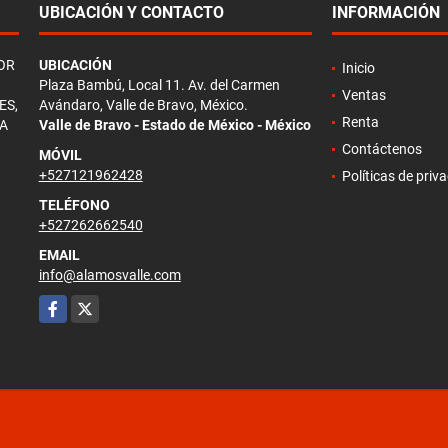
UBICACIÓN Y CONTACTO
INFORMACIÓN
OR
UBICACIÓN
Inicio
Plaza Bambú, Local 11. Av. del Carmen
Ventas
ES,
Avándaro, Valle de Bravo, México.
Renta
TA
Valle de Bravo - Estado de México - México
Contáctenos
MÓVIL
+527121962428
Políticas de priv
TELÉFONO
+527262662540
EMAIL
info@alamosvalle.com
Facebook
X