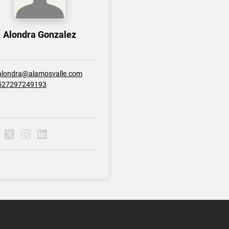
Alondra Gonzalez
alondra@alamosvalle.com
527297249193