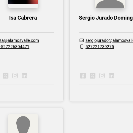
Isa Cabrera
Sergio Jurado Domin
isa@alamosvalle.com
sergiojurado@alamosvalle.
+527226804471
527221739275