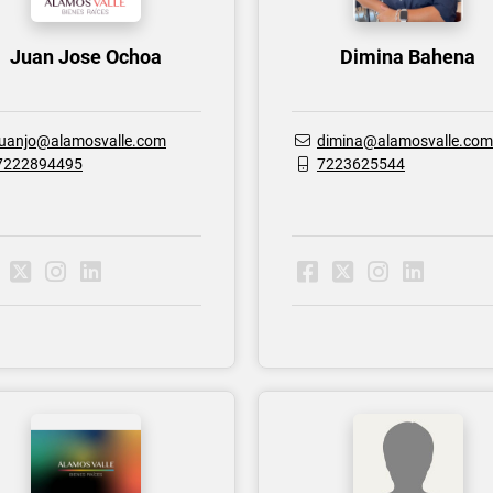
Juan Jose Ochoa
Dimina Bahena
juanjo@alamosvalle.com
dimina@alamosvalle.com
7222894495
7223625544