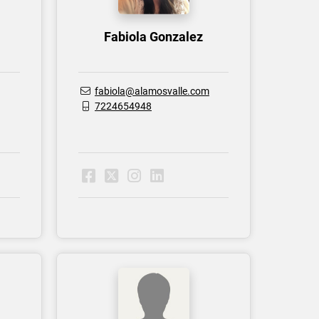
Fabiola Gonzalez
fabiola@alamosvalle.com
7224654948