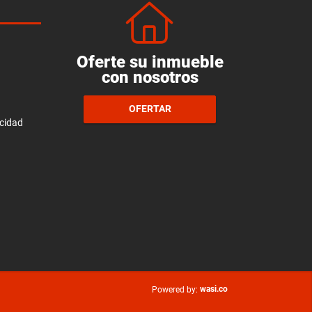
Oferte su inmueble
con nosotros
OFERTAR
acidad
wasi.co
Powered by: