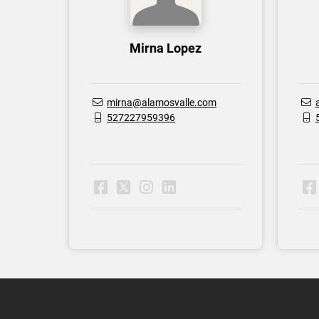
Mirna Lopez
mirna@alamosvalle.com
527227959396