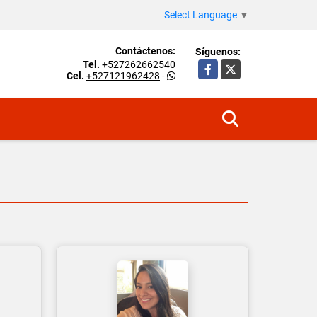
Select Language
▼
Contáctenos:
Síguenos:
Tel.
+527262662540
Facebook
X
Cel.
+527121962428
-