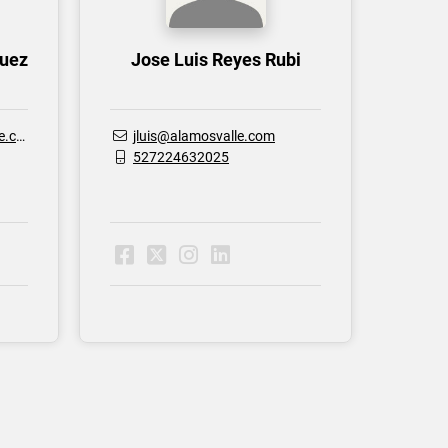
guez
Jose Luis Reyes Rubi
com
jluis@alamosvalle.com
527224632025