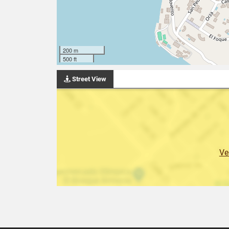
200 m
500 ft
Street View
Ve