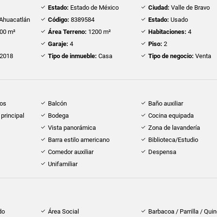
Estado:
Estado de México
Ciudad:
Valle de Bravo
Ahuacatlán
Código:
8389584
Estado:
Usado
00 m²
Área Terreno:
1200 m²
Habitaciones:
4
Garaje:
4
Piso:
2
2018
Tipo de inmueble:
Casa
Tipo de negocio:
Venta
dos
Balcón
Baño auxiliar
principal
Bodega
Cocina equipada
Vista panorámica
Zona de lavandería
Barra estilo americano
Biblioteca/Estudio
Comedor auxiliar
Despensa
Unifamiliar
do
Área Social
Barbacoa / Parrilla / Qui