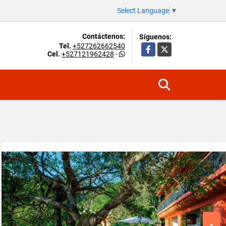
Select Language
▼
Contáctenos:
Síguenos:
Tel.
+527262662540
Facebook
X
Cel.
+527121962428
-