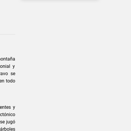
montaña
onial y
ravo se
en todo
ientes y
tónico
se jugó
árboles