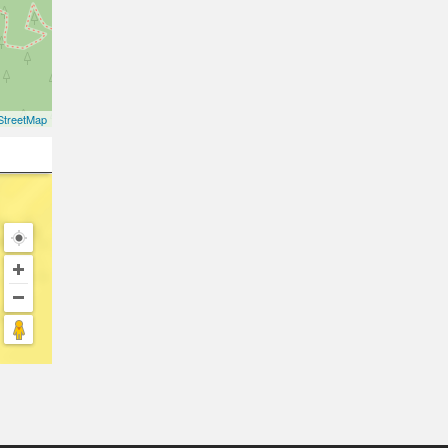
treetMap