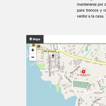
mantenerse por de
para troncos y r
verdor a la casa.
Mapa
+
−