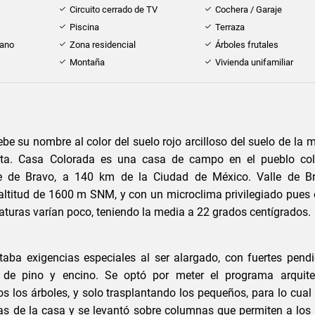
Circuito cerrado de TV
Cochera / Garaje
Piscina
Terraza
cano
Zona residencial
Árboles frutales
Montaña
Vivienda unifamiliar
e su nombre al color del suelo rojo arcilloso del suelo de la 
ta. Casa Colorada es una casa de campo en el pueblo col
alle de Bravo, a 140 km de la Ciudad de México. Valle de B
altitud de 1600 m SNM, y con un microclima privilegiado pues 
raturas varían poco, teniendo la media a 22 grados centígrados.
ntaba exigencias especiales al ser alargado, con fuertes pend
 de pino y encino. Se optó por meter el programa arquitec
 los árboles, y solo trasplantando los pequeños, para lo cual 
as de la casa y se levantó sobre columnas que permiten a los 