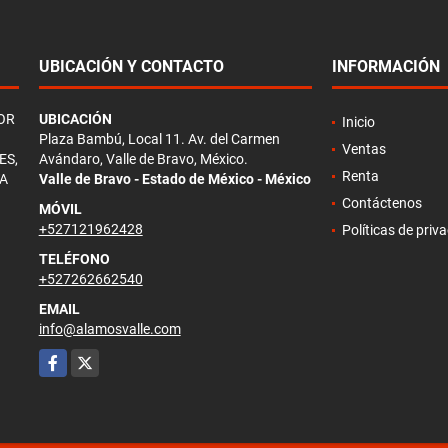
UBICACIÓN Y CONTACTO
INFORMACIÓN
OR
UBICACIÓN
Inicio
Plaza Bambú, Local 11. Av. del Carmen
Ventas
ES,
Avándaro, Valle de Bravo, México.
Renta
TA
Valle de Bravo - Estado de México - México
Contáctenos
MÓVIL
+527121962428
Políticas de priv
TELÉFONO
+527262662540
EMAIL
info@alamosvalle.com
Facebook
X