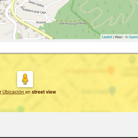
Leaflet
| Wasi - ©
OpenS
r Ubicación
en
street view