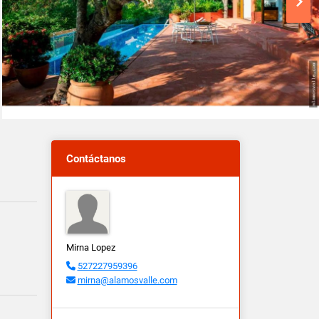
Contáctanos
Mirna Lopez
527227959396
mirna@alamosvalle.com