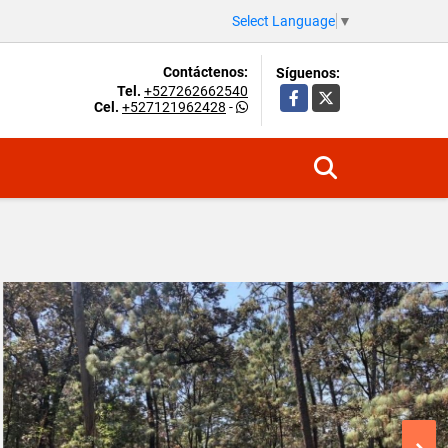
Select Language
▼
Contáctenos:
Síguenos:
Tel.
+527262662540
Facebook
X
Cel.
+527121962428
-