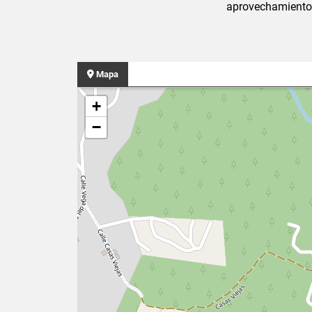
aprovechamiento
Mapa
+
−