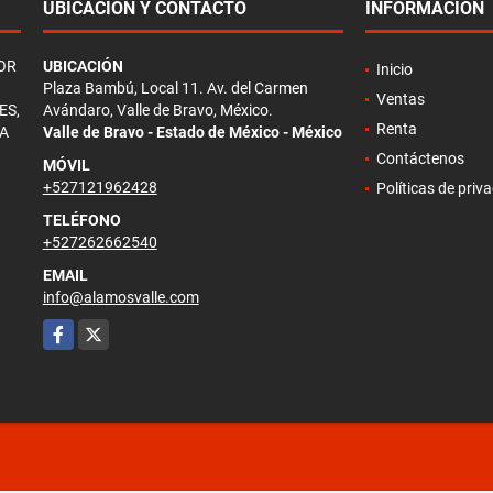
UBICACIÓN Y CONTACTO
INFORMACIÓN
OR
UBICACIÓN
Inicio
Plaza Bambú, Local 11. Av. del Carmen
Ventas
ES,
Avándaro, Valle de Bravo, México.
Renta
TA
Valle de Bravo - Estado de México - México
Contáctenos
MÓVIL
+527121962428
Políticas de priv
TELÉFONO
+527262662540
EMAIL
info@alamosvalle.com
Facebook
X