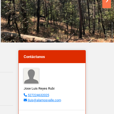
Contáctanos
Jose Luis Reyes Rubi
527224632025
jluis@alamosvalle.com