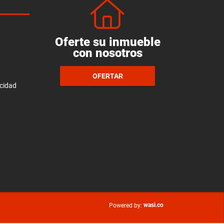
Oferte su inmueble
con nosotros
OFERTAR
acidad
wasi.co
Powered by: