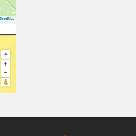
treetMap