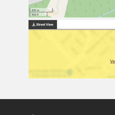
200 m
500 ft
Street View
Ve