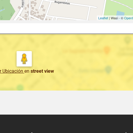
Leaflet
| Wasi - ©
OpenS
r Ubicación
en
street view