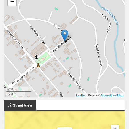
−
200 m
500 ft
Leaflet
| Wasi - ©
OpenStreetMap
Street View