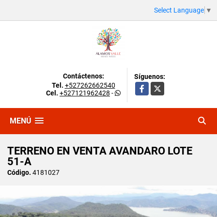
Select Language
▼
Contáctenos:
Síguenos:
Tel.
+527262662540
Facebook
X
Cel.
+527121962428
-
MENÚ
TERRENO EN VENTA AVANDARO LOTE
51-A
Código.
4181027