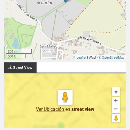
200 m
500 ft
Leaflet
| Wasi - ©
OpenStreetMap
Street View
Ver Ubicación
en
street view