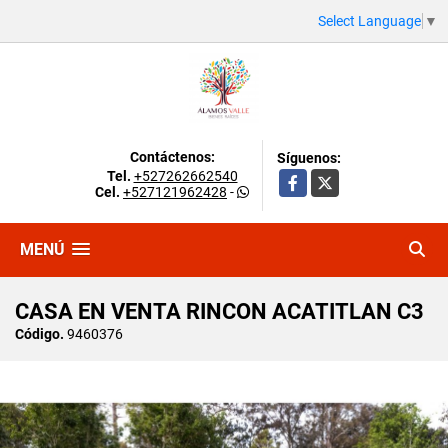
Select Language
▼
Contáctenos:
Síguenos:
Tel.
+527262662540
Facebook
X
Cel.
+527121962428
-
MENÚ
CASA EN VENTA RINCON ACATITLAN C3
Código.
9460376