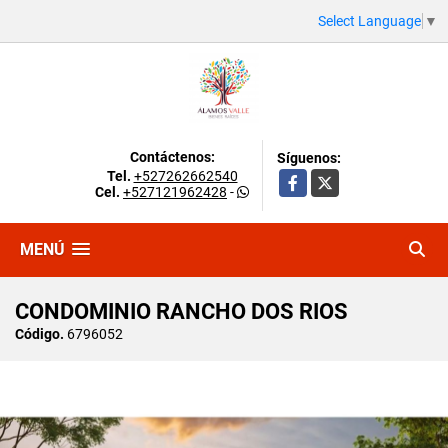
Select Language
▼
Contáctenos:
Síguenos:
Tel.
+527262662540
Facebook
X
Cel.
+527121962428
-
MENÚ
CONDOMINIO RANCHO DOS RIOS
Código.
6796052