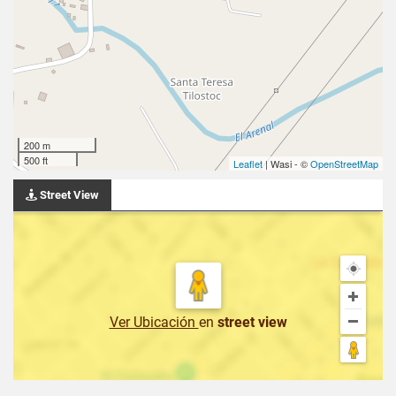
200 m
500 ft
Leaflet
| Wasi - ©
OpenStreetMap
Street View
Ver Ubicación
en
street view