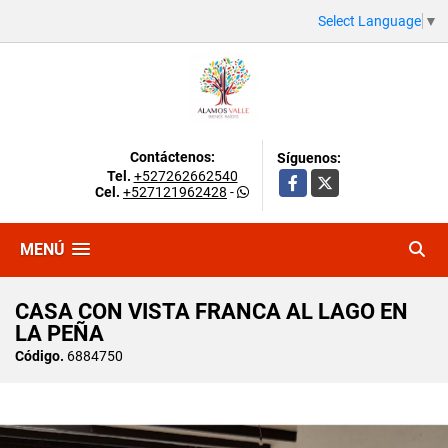
Select Language
▼
Contáctenos:
Síguenos:
Tel.
+527262662540
Facebook
X
Cel.
+527121962428
-
MENÚ
CASA CON VISTA FRANCA AL LAGO EN
LA PEÑA
Código.
6884750