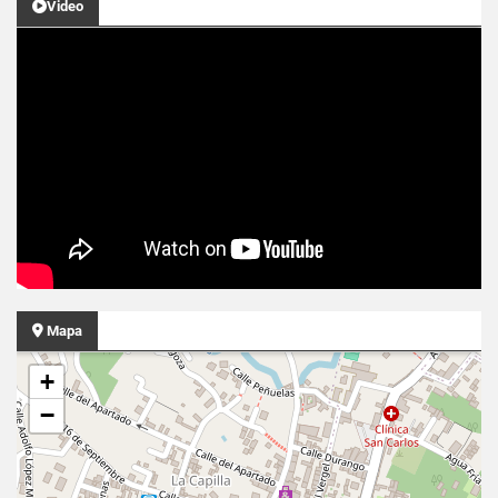
Video
Mapa
+
−