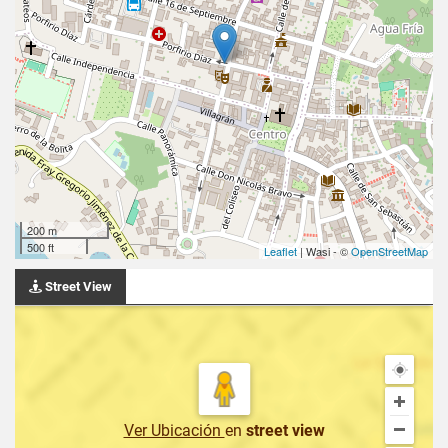
200 m
500 ft
Leaflet
| Wasi - ©
OpenStreetMap
Street View
Ver Ubicación
en
street view