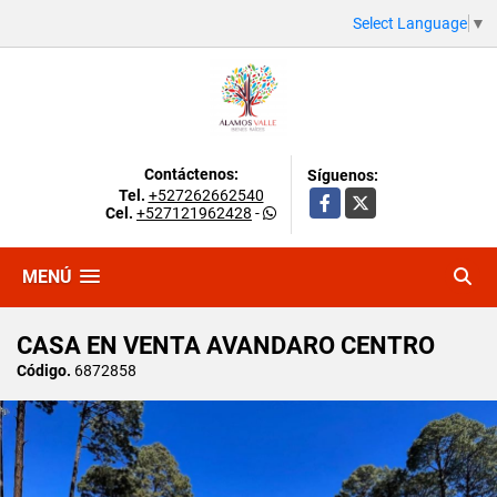
Select Language
▼
Contáctenos:
Síguenos:
Tel.
+527262662540
Facebook
X
Cel.
+527121962428
-
MENÚ
CASA EN VENTA AVANDARO CENTRO
Código.
6872858