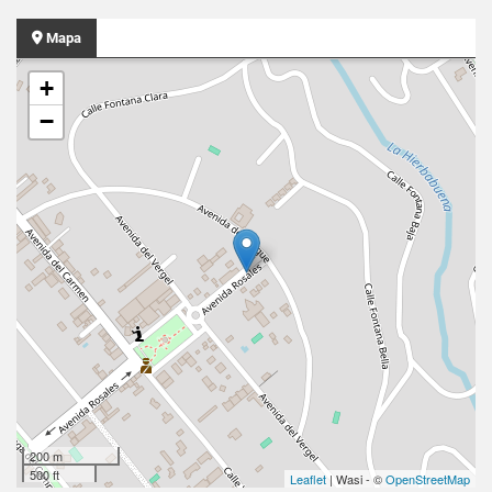
Mapa
+
−
200 m
500 ft
Leaflet
| Wasi - ©
OpenStreetMap