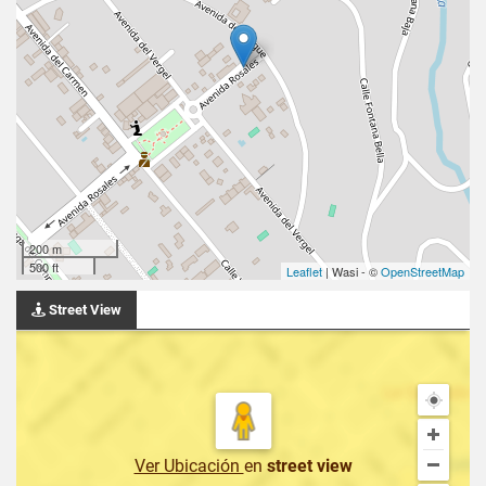
200 m
500 ft
Leaflet
| Wasi - ©
OpenStreetMap
Street View
Ver Ubicación
en
street view