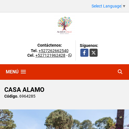
Select Language
▼
Contáctenos:
Síguenos:
Tel.
+527262662540
Facebook
X
Cel.
+527121962428
-
MENÚ
CASA ALAMO
Código.
6964285