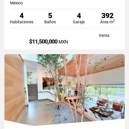
Mexico
4
5
4
392
2
Habitaciones
Baños
Garaje
Área m
Venta
$11,500,000
MXN