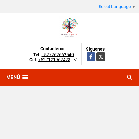
Select Language
▼
Contáctenos:
Síguenos:
Tel.
+527262662540
Facebook
X
Cel.
+527121962428
-
MENÚ