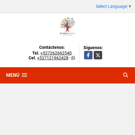
Select Language
▼
Contáctenos:
Síguenos:
Tel.
+527262662540
Facebook
X
Cel.
+527121962428
-
MENÚ