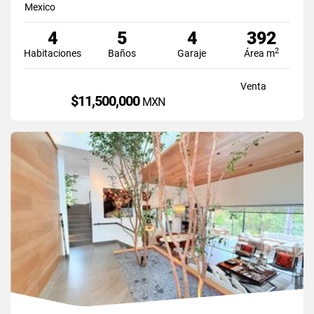
Mexico
4
5
4
392
2
Habitaciones
Baños
Garaje
Área m
Venta
$11,500,000
MXN