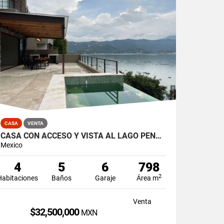
CASA
VENTA
CASA CON ACCESO Y VISTA AL LAGO PEÑA NORTE
Mexico
4
5
6
798
2
Habitaciones
Baños
Garaje
Área m
Venta
$32,500,000
MXN