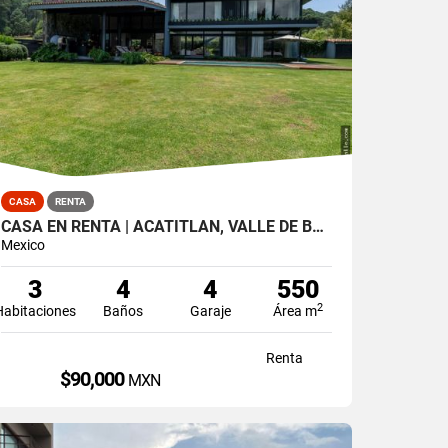
CASA
RENTA
CASA EN RENTA | ACATITLÁN, VALLE DE BRAVO
Mexico
3
4
4
550
2
Habitaciones
Baños
Garaje
Área m
Renta
$90,000
MXN