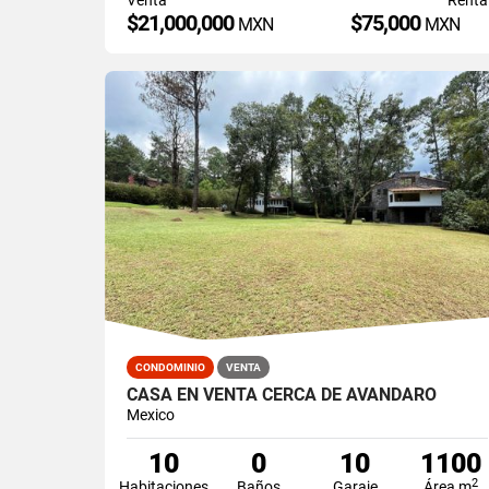
$21,000,000
$75,000
MXN
MXN
CONDOMINIO
VENTA
CASA EN VENTA CERCA DE AVANDARO
Mexico
10
0
10
1100
2
Habitaciones
Baños
Garaje
Área m