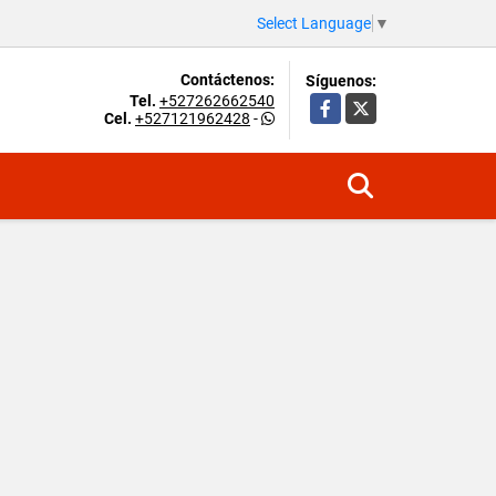
Select Language
▼
Contáctenos:
Síguenos:
Tel.
+527262662540
Facebook
X
Cel.
+527121962428
-