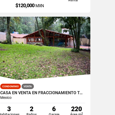
$120,000
MXN
CONDOMINIO
VENTA
CASA EN VENTA EN FRACCIONAMIENTO TALO CERRO GORDO
Mexico
3
2
6
220
2
Habitaciones
Baños
Garaje
Área m