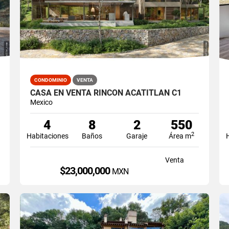
CONDOMINIO
VENTA
CASA EN VENTA RINCON ACATITLAN C1
Mexico
4
8
2
550
2
Habitaciones
Baños
Garaje
Área m
Venta
$23,000,000
MXN