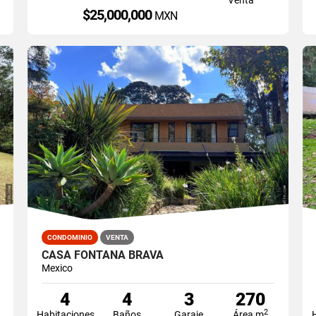
$25,000,000
MXN
CONDOMINIO
VENTA
CASA FONTANA BRAVA
Mexico
4
4
3
270
2
Habitaciones
Baños
Garaje
Área m