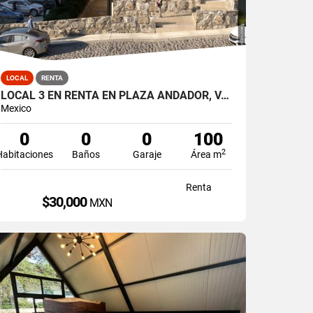
LOCAL
RENTA
LOCAL 3 EN RENTA EN PLAZA ANDADOR, VALLE DE BRAVO, LA PEÑA
Mexico
0
0
0
100
2
Habitaciones
Baños
Garaje
Área m
Renta
$30,000
MXN