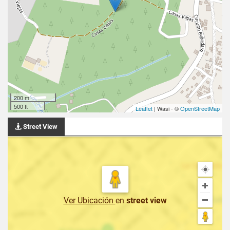
200 m
500 ft
Leaflet
| Wasi - ©
OpenStreetMap
Street View
Ver Ubicación
en
street view