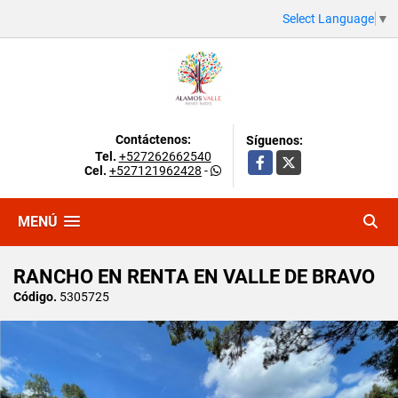
Select Language
▼
Contáctenos:
Síguenos:
Tel.
+527262662540
Facebook
X
Cel.
+527121962428
-
MENÚ
RANCHO EN RENTA EN VALLE DE BRAVO
Código.
5305725