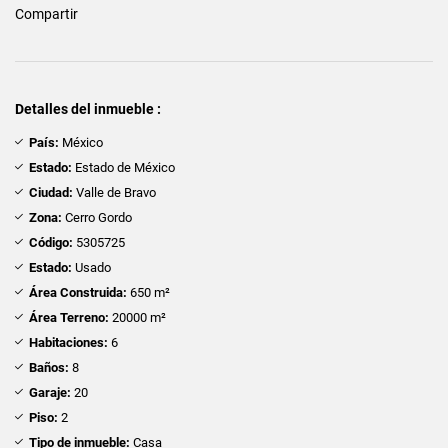
Compartir
Detalles del inmueble :
País:
México
Estado:
Estado de México
Ciudad:
Valle de Bravo
Zona:
Cerro Gordo
Código:
5305725
Estado:
Usado
Área Construida:
650 m²
Área Terreno:
20000 m²
Habitaciones:
6
Baños:
8
Garaje:
20
Piso:
2
Tipo de inmueble:
Casa