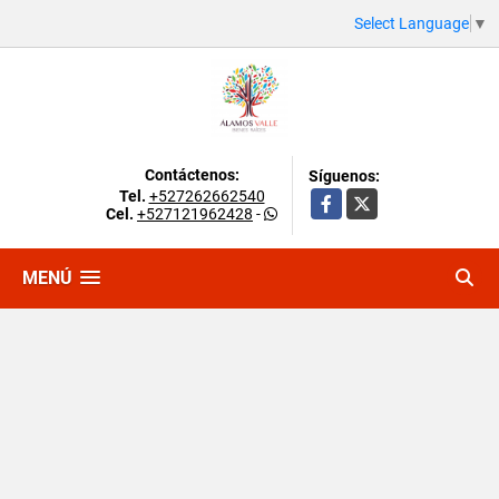
Select Language
▼
Contáctenos:
Síguenos:
Tel.
+527262662540
Facebook
X
Cel.
+527121962428
-
MENÚ