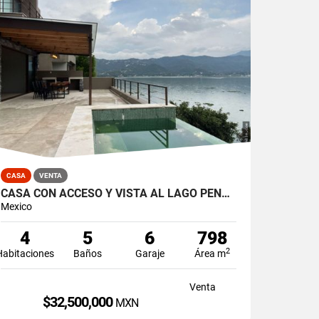
CASA
VENTA
CASA CON ACCESO Y VISTA AL LAGO PEÑA NORTE
Mexico
4
5
6
798
2
Habitaciones
Baños
Garaje
Área m
Venta
$32,500,000
MXN