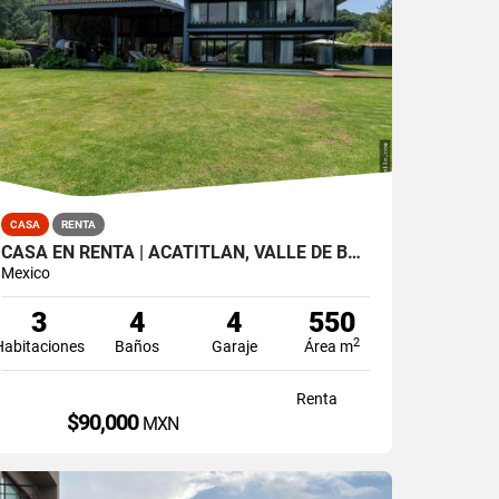
CASA
RENTA
CASA EN RENTA | ACATITLÁN, VALLE DE BRAVO
Mexico
3
4
4
550
2
Habitaciones
Baños
Garaje
Área m
Renta
$90,000
MXN