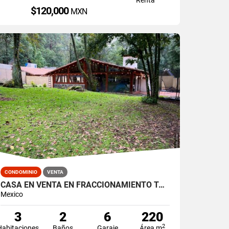
$120,000
MXN
CONDOMINIO
VENTA
CASA EN VENTA EN FRACCIONAMIENTO TALO CERRO GORDO
Mexico
3
2
6
220
2
Habitaciones
Baños
Garaje
Área m