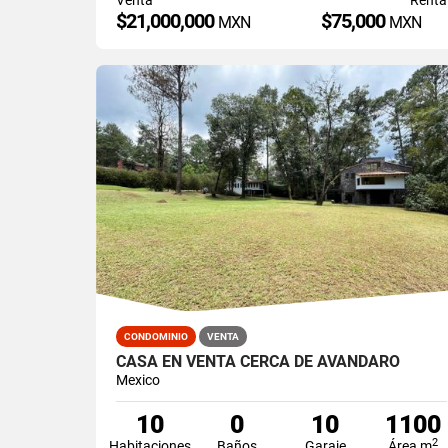
$21,000,000
$75,000
MXN
MXN
CONDOMINIO
VENTA
CASA EN VENTA CERCA DE AVANDARO
Mexico
10
0
10
1100
2
Habitaciones
Baños
Garaje
Área m