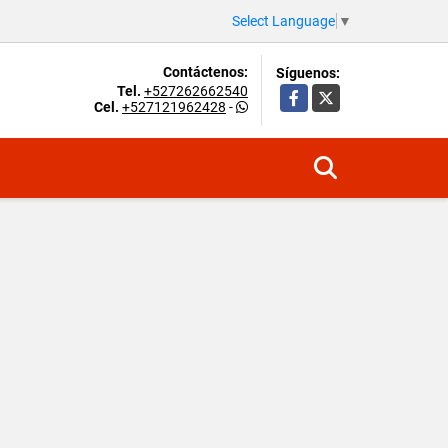
Select Language
▼
Contáctenos:
Síguenos:
Tel.
+527262662540
Facebook
X
Cel.
+527121962428
-