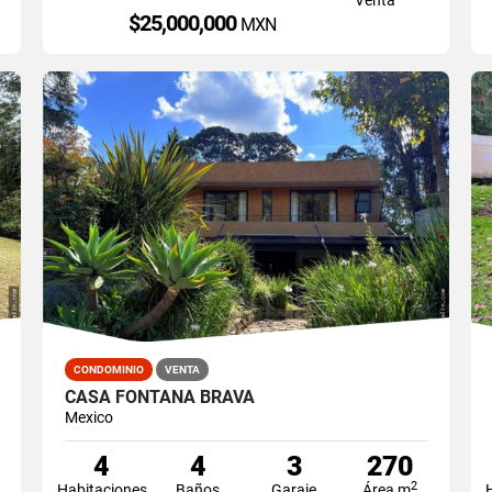
$25,000,000
MXN
CONDOMINIO
VENTA
CASA FONTANA BRAVA
Mexico
4
4
3
270
2
Habitaciones
Baños
Garaje
Área m