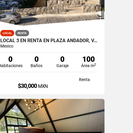
LOCAL
RENTA
LOCAL 3 EN RENTA EN PLAZA ANDADOR, VALLE DE BRAVO, LA PEÑA
Mexico
0
0
0
100
2
Habitaciones
Baños
Garaje
Área m
Renta
$30,000
MXN