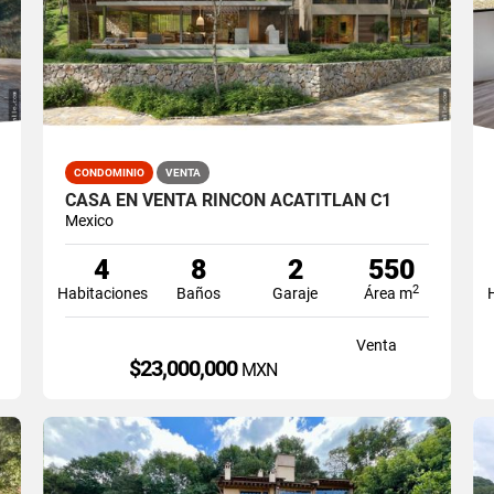
CONDOMINIO
VENTA
CASA EN VENTA RINCON ACATITLAN C1
Mexico
4
8
2
550
2
Habitaciones
Baños
Garaje
Área m
Venta
$23,000,000
MXN