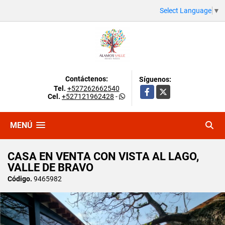
Select Language
▼
Contáctenos:
Síguenos:
Tel.
+527262662540
Facebook
X
Cel.
+527121962428
-
MENÚ
CASA EN VENTA CON VISTA AL LAGO,
VALLE DE BRAVO
Código.
9465982