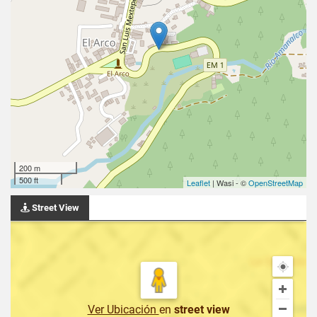
200 m
500 ft
Leaflet
| Wasi - ©
OpenStreetMap
Street View
Ver Ubicación
en
street view