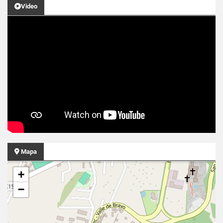
Video
Mapa
+
−